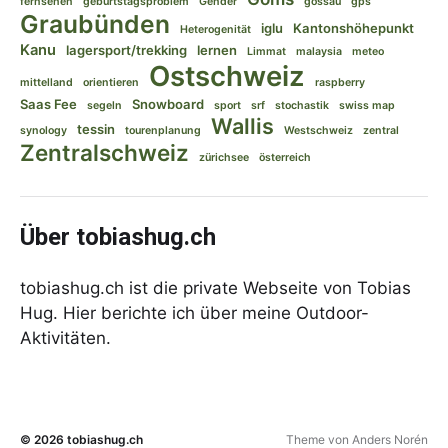
fernsehen
geburtstagsproblem
Gender
gossau
gps
Graubünden
iglu
Kantonshöhepunkt
Heterogenität
Kanu
lagersport/trekking
lernen
Limmat
malaysia
meteo
Ostschweiz
mittelland
orientieren
raspberry
Saas Fee
Snowboard
segeln
sport
srf
stochastik
swiss map
Wallis
tessin
synology
tourenplanung
Westschweiz
zentral
Zentralschweiz
zürichsee
österreich
Über tobiashug.ch
tobiashug.ch ist die private Webseite von Tobias
Hug. Hier berichte ich über meine Outdoor-
Aktivitäten.
© 2026
tobiashug.ch
Theme von
Anders Norén