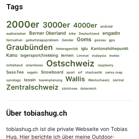
Tags
2000er
3000er
4000er
android
Berner Oberland
engadin
audiostation
bike
Deutschland
Goms
fernsehen
geburtstagsproblem
Gender
gossau
gps
Graubünden
iglu
Kantonshöhepunkt
Heterogenität
Kanu
lagersport/trekking
lernen
Limmat
malaysia
meteo
Ostschweiz
mittelland
orientieren
raspberry
Saas Fee
Snowboard
segeln
sport
srf
stochastik
swiss map
Wallis
tessin
synology
tourenplanung
Westschweiz
zentral
Zentralschweiz
zürichsee
österreich
Über tobiashug.ch
tobiashug.ch ist die private Webseite von Tobias
Hug. Hier berichte ich über meine Outdoor-