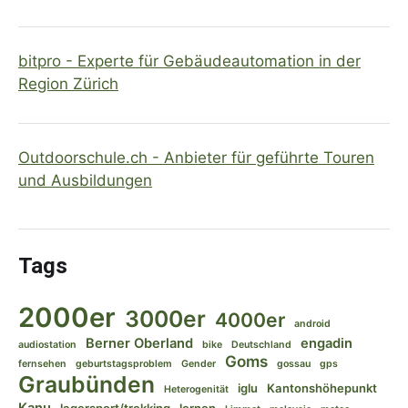
bitpro - Experte für Gebäudeautomation in der
Region Zürich
Outdoorschule.ch - Anbieter für geführte Touren
und Ausbildungen
Tags
2000er
3000er
4000er
android
Berner Oberland
engadin
audiostation
bike
Deutschland
Goms
fernsehen
geburtstagsproblem
Gender
gossau
gps
Graubünden
iglu
Kantonshöhepunkt
Heterogenität