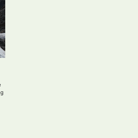
e
eg
n