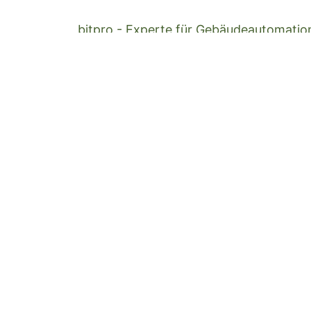
bitpro - Experte für Gebäudeautomation
Zürich
Outdoorschule.ch - Anbieter für gefüh
Ausbildungen