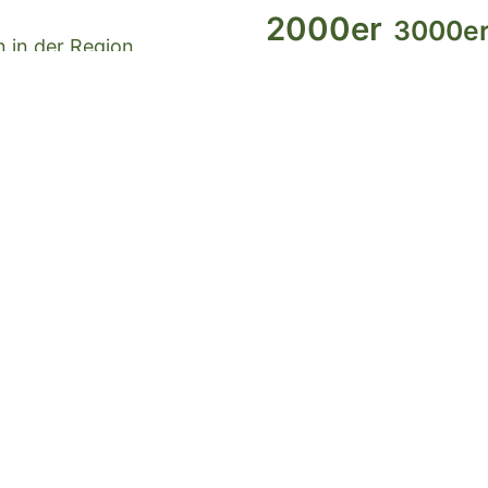
2000er
3000e
 in der Region
Berner Oberland
bike
Deutsch
Grau
Goms
gossau
gps
Kanu
lagersport/trekking
lern
Ostschweiz
raspbe
rte Touren und
tessin
swiss map
synology
toure
Zentralschweiz
züri
Über tobiashu
tobiashug.ch ist die pri
berichte ich über meine