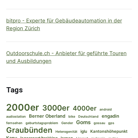
bitpro - Experte für Gebäudeautomation in der
Region Zürich
Outdoorschule.ch - Anbieter für geführte Touren
und Ausbildungen
Tags
2000er
3000er
4000er
android
Berner Oberland
engadin
audiostation
bike
Deutschland
Goms
fernsehen
geburtstagsproblem
Gender
gossau
gps
Graubünden
iglu
Kantonshöhepunkt
Heterogenität