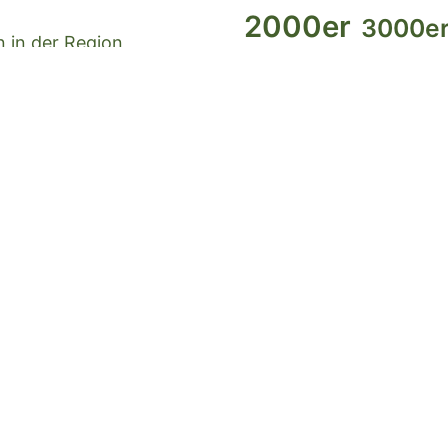
2000er
3000e
 in der Region
Berner Oberland
bike
Deutsch
Grau
Goms
gossau
gps
Kanu
lagersport/trekking
lern
Ostschweiz
raspbe
rte Touren und
tessin
swiss map
synology
toure
Zentralschweiz
züri
Über tobiashu
tobiashug.ch ist die pri
berichte ich über meine