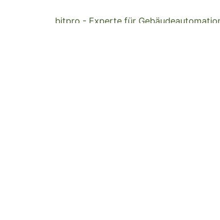
bitpro - Experte für Gebäudeautomation
Zürich
Outdoorschule.ch - Anbieter für gefüh
Ausbildungen