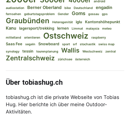
4000er
android
Berner Oberland
engadin
audiostation
bike
Deutschland
Goms
fernsehen
geburtstagsproblem
Gender
gossau
gps
Graubünden
iglu
Kantonshöhepunkt
Heterogenität
Kanu
lagersport/trekking
lernen
Limmat
malaysia
meteo
Ostschweiz
mittelland
orientieren
raspberry
Saas Fee
Snowboard
segeln
sport
srf
stochastik
swiss map
Wallis
tessin
synology
tourenplanung
Westschweiz
zentral
Zentralschweiz
zürichsee
österreich
Über tobiashug.ch
tobiashug.ch ist die private Webseite von Tobias
Hug. Hier berichte ich über meine Outdoor-
Aktivitäten.