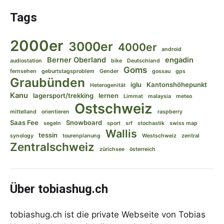
Tags
2000er
3000er
4000er
android
Berner Oberland
engadin
audiostation
bike
Deutschland
Goms
fernsehen
geburtstagsproblem
Gender
gossau
gps
Graubünden
iglu
Kantonshöhepunkt
Heterogenität
Kanu
lagersport/trekking
lernen
Limmat
malaysia
meteo
Ostschweiz
mittelland
orientieren
raspberry
Saas Fee
Snowboard
segeln
sport
srf
stochastik
swiss map
Wallis
tessin
synology
tourenplanung
Westschweiz
zentral
Zentralschweiz
zürichsee
österreich
Über tobiashug.ch
tobiashug.ch ist die private Webseite von Tobias